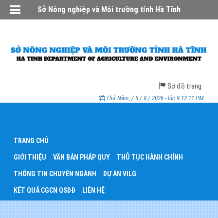
Sở Nông nghiệp và Môi trường tỉnh Hà Tĩnh
Sơ đồ trang
Thứ Năm, / 6 / 8 / 2026 - lúc 9:12:11 PM
TRANG CHỦ
GIỚI THIỆU
VĂN BẢN PHÁP QUY
THỦ TỤC HÀNH CHÍNH
THÔNG TIN CHUYÊN NGÀNH
DỰ ÁN VILG
KẾT QUẢ CGCN QSDĐ
LIÊN HỆ