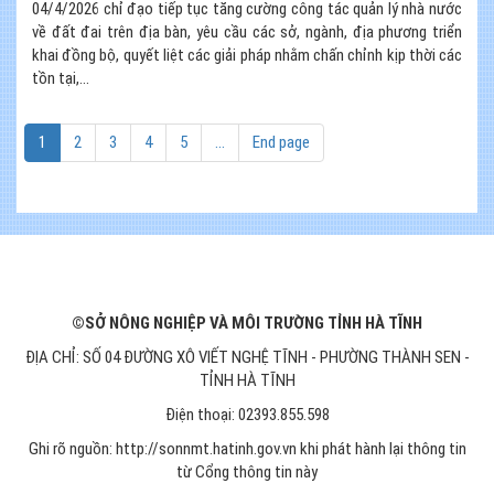
04/4/2026 chỉ đạo tiếp tục tăng cường công tác quản lý nhà nước
về đất đai trên địa bàn, yêu cầu các sở, ngành, địa phương triển
khai đồng bộ, quyết liệt các giải pháp nhằm chấn chỉnh kịp thời các
tồn tại,...
1
2
3
4
5
...
End page
©SỞ NÔNG NGHIỆP VÀ MÔI TRƯỜNG TỈNH HÀ TĨNH
ĐỊA CHỈ: SỐ 04 ĐƯỜNG XÔ VIẾT NGHỆ TĨNH - PHƯỜNG THÀNH SEN -
TỈNH HÀ TĨNH
Điện thoại: 02393.855.598
Ghi rõ nguồn: http://sonnmt.hatinh.gov.vn khi phát hành lại thông tin
từ Cổng thông tin này