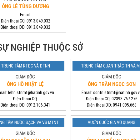
ÔNG LÊ TÙNG DƯƠNG
Email:
Điện thoại CQ:
0913.049.032
Điện thoại DĐ:
0913.049.032
 SỰ NGHIỆP THUỘC SỞ
TRUNG TÂM KTĐC VÀ ĐTNN
TRUNG TÂM QUAN TRẮC TN VÀ 
GIÁM ĐỐC
GIÁM ĐỐC
ÔNG HỒ NHẬT LỆ
ÔNG TRẦN NGỌC SƠN
mail:
lehn.stnmt@hatinh.gov.vn
Email:
sontn.stnmt@hatinh.gov.v
Điện thoại CQ:
Điện thoại CQ:
02393.767.276
Điện thoại DĐ:
0912.106.341
Điện thoại DĐ:
0941.095.668
NG TÂM NƯỚC SẠCH VÀ VS MTNT
VƯỜN QUỐC GIA VŨ QUANG
GIÁM ĐỐC
GIÁM ĐỐC