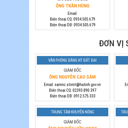
ÔNG TRẦN HÙNG
Email:
Điện thoại CQ:
0934.505.679
Điện thoại DĐ:
0934.505.679
ĐƠN VỊ
VĂN PHÒNG ĐĂNG KÝ ĐẤT ĐAI
GIÁM ĐỐC
ÔNG NGUYỄN CAO SÂM
Email:
samnc.stnmt@hatinh.gov.vn
E
Điện thoại CQ:
02393.890.397
Điện thoại DĐ:
0912.575.333
TRUNG TÂM KHUYẾN NÔNG
TRU
GIÁM ĐỐC