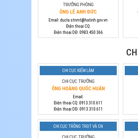
TRƯỞNG PHÒNG
ÔNG LÊ ANH ĐỨC
Email:
ducla.stnmt@hatinh.gov.vn
Điện thoại CQ:
Điện thoại DĐ:
0983.450.366
CH
CHI CỤC KIỂM LÂM
CHI CỤC TRƯỞNG
ÔNG HOÀNG QUỐC HUẤN
Email:
Điện thoại CQ:
0913.310.611
Điện thoại DĐ:
0913.310.611
CHI CỤC TRỒNG TRỌT VÀ CN
CHI CỤC TRƯỞNG