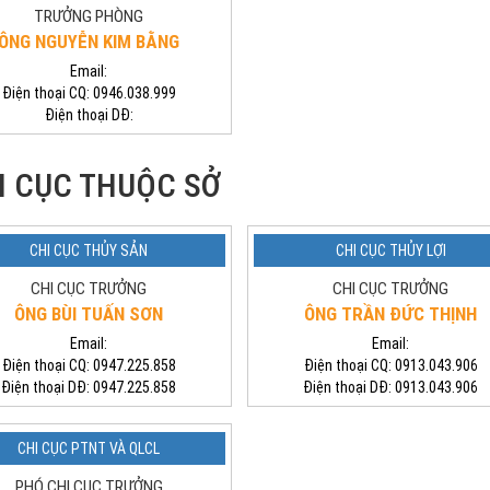
TRƯỞNG PHÒNG
ÔNG NGUYỄN KIM BẰNG
Email:
Điện thoại CQ:
0946.038.999
Điện thoại DĐ:
I CỤC THUỘC SỞ
CHI CỤC THỦY SẢN
CHI CỤC THỦY LỢI
CHI CỤC TRƯỞNG
CHI CỤC TRƯỞNG
ÔNG BÙI TUẤN SƠN
ÔNG TRẦN ĐỨC THỊNH
Email:
Email:
Điện thoại CQ:
0947.225.858
Điện thoại CQ:
0913.043.906
Điện thoại DĐ:
0947.225.858
Điện thoại DĐ:
0913.043.906
CHI CỤC PTNT VÀ QLCL
PHÓ CHI CỤC TRƯỞNG