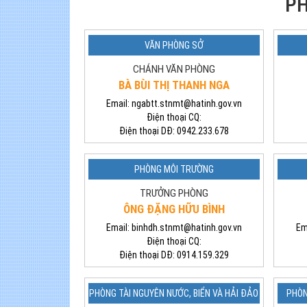
P
VĂN PHÒNG SỞ
CHÁNH VĂN PHÒNG
BÀ BÙI THỊ THANH NGA
Email:
ngabtt.stnmt@hatinh.gov.vn
Điện thoại CQ:
Điện thoại DĐ:
0942.233.678
PHÒNG MÔI TRƯỜNG
TRƯỞNG PHÒNG
ÔNG ĐẶNG HỮU BÌNH
Email:
binhdh.stnmt@hatinh.gov.vn
Em
Điện thoại CQ:
Điện thoại DĐ:
0914.159.329
PHÒNG TÀI NGUYÊN NƯỚC, BIỂN VÀ HẢI ĐẢO
PHÒN