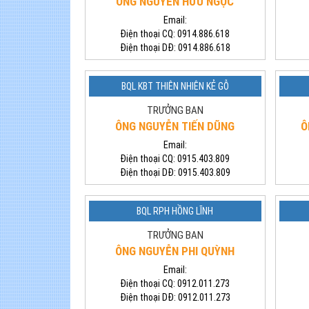
ÔNG NGUYỄN HỮU NGỌC
Email:
Điện thoại CQ:
0914.886.618
Điện thoại DĐ:
0914.886.618
BQL KBT THIÊN NHIÊN KẺ GỖ
TRƯỞNG BAN
ÔNG NGUYỄN TIẾN DŨNG
Ô
Email:
Điện thoại CQ:
0915.403.809
Điện thoại DĐ:
0915.403.809
BQL RPH HỒNG LĨNH
TRƯỞNG BAN
ÔNG NGUYỄN PHI QUỲNH
Email:
Điện thoại CQ:
0912.011.273
Điện thoại DĐ:
0912.011.273