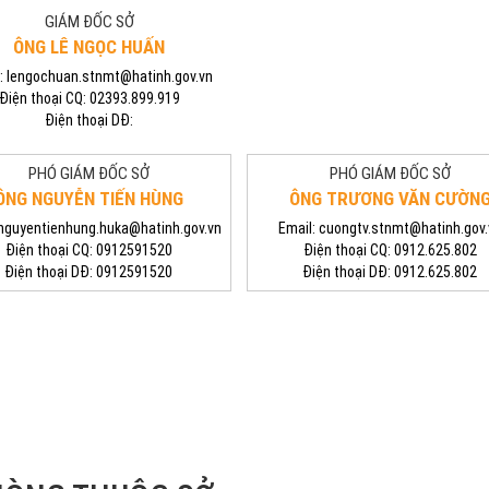
GIÁM ĐỐC SỞ
ÔNG LÊ NGỌC HUẤN
:
lengochuan.stnmt@hatinh.gov.vn
Điện thoại CQ:
02393.899.919
Điện thoại DĐ:
PHÓ GIÁM ĐỐC SỞ
PHÓ GIÁM ĐỐC SỞ
ÔNG NGUYỄN TIẾN HÙNG
ÔNG TRƯƠNG VĂN CƯỜN
nguyentienhung.huka@hatinh.gov.vn
Email:
cuongtv.stnmt@hatinh.gov.
Điện thoại CQ:
0912591520
Điện thoại CQ:
0912.625.802
Điện thoại DĐ:
0912591520
Điện thoại DĐ:
0912.625.802