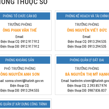
HÒNG THUỘC SỞ
PHÒNG TỔ CHỨC CÁN BỘ
PHÒNG KẾ HOẠCH VÀ TÀI CHÍNH
TRƯỞNG PHÒNG
TRƯỞNG PHÒNG
ÔNG PHAN VĂN THẾ
ÔNG NGUYỄN VIẾT ĐỨC
Email:
Email:
Điện thoại CQ:
0912.917.912
Điện thoại CQ:
0913.294.535
Điện thoại DĐ:
0912.917.912
Điện thoại DĐ:
0913.294.535
PHÒNG KHOÁNG SẢN
PHÒNG QUẢN LÝ ĐẤT ĐAI
PHÓ TRƯỞNG PHÒNG
TRƯỞNG PHÒNG
ÔNG NGUYỄN ANH SƠN
BÀ NGUYỄN THỊ MỸ HẠNH
ail:
sonna.stnmt@hatinh.gov.vn
Email:
hanhntm.stnmt@hatinh.gov
Điện thoại CQ:
Điện thoại CQ:
2.393.857.974
Điện thoại DĐ:
0913.294.555
Điện thoại DĐ:
0987.836.837
G QUẢN LÝ XÂY DỰNG CÔNG TRÌNH