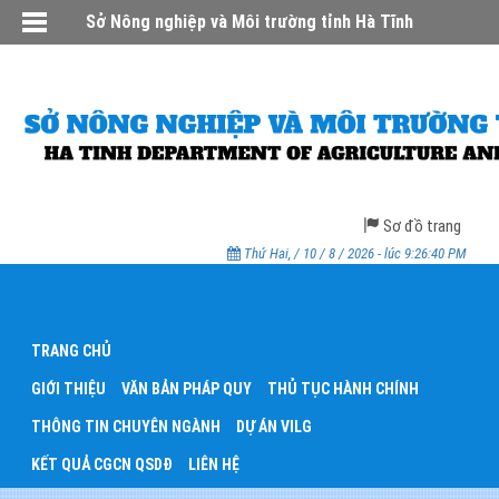
Sở Nông nghiệp và Môi trường tỉnh Hà Tĩnh
Sơ đồ trang
Thứ Hai, / 10 / 8 / 2026 - lúc 9:26:40 PM
TRANG CHỦ
GIỚI THIỆU
VĂN BẢN PHÁP QUY
THỦ TỤC HÀNH CHÍNH
THÔNG TIN CHUYÊN NGÀNH
DỰ ÁN VILG
KẾT QUẢ CGCN QSDĐ
LIÊN HỆ