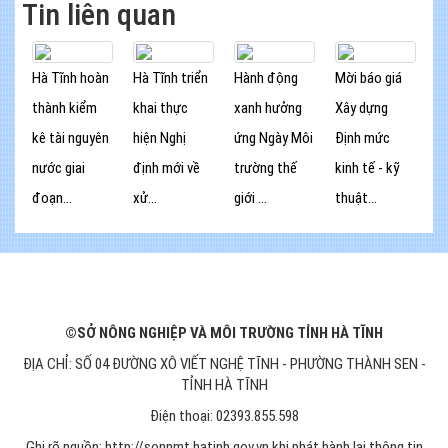
Tin liên quan
Hà Tĩnh hoàn
Hà Tĩnh triển
Hành động
Mời báo giá
thành kiểm
khai thực
xanh hưởng
Xây dựng
kê tài nguyên
hiện Nghị
ứng Ngày Môi
Định mức
nước giai
định mới về
trường thế
kinh tế - kỹ
đoạn...
xử...
giới ...
thuật...
©SỞ NÔNG NGHIỆP VÀ MÔI TRƯỜNG TỈNH HÀ TĨNH
ĐỊA CHỈ: SỐ 04 ĐƯỜNG XÔ VIẾT NGHỆ TĨNH - PHƯỜNG THÀNH SEN -
TỈNH HÀ TĨNH
Điện thoại: 02393.855.598
Ghi rõ nguồn: http://sonnmt.hatinh.gov.vn khi phát hành lại thông tin