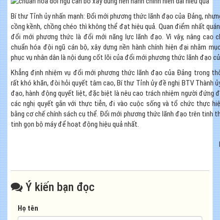
Bí thư Tỉnh ủy nhấn mạnh: Đổi mới phương thức lãnh đạo của Đảng, nhưn
cồng kềnh, chồng chéo thì không thể đạt hiệu quả. Quan điểm nhất quán
đổi mới phương thức là đổi mới năng lực lãnh đạo. Vì vậy, nâng cao c
chuẩn hóa đội ngũ cán bộ, xây dựng nền hành chính hiện đại nhằm mục
phục vụ nhân dân là nội dung cốt lõi của đổi mới phương thức lãnh đạo c
Khẳng định nhiệm vụ đổi mới phương thức lãnh đạo của Đảng trong thời
rất khó khăn, đòi hỏi quyết tâm cao, Bí thư Tỉnh ủy đề nghị BTV Thành ủy
đạo, hành động quyết liệt, đặc biệt là nêu cao trách nhiệm người đứng 
các nghị quyết gắn với thực tiễn, đi vào cuộc sống và tổ chức thực hi
bằng cơ chế chính sách cụ thể. Đổi mới phương thức lãnh đạo trên tinh t
tinh gọn bộ máy để hoạt động hiệu quả nhất.
Ý kiến bạn đọc
Họ tên