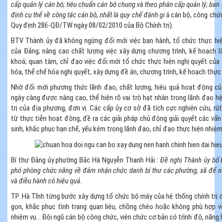
cấp quản lý cán bộ; tiêu chuẩn cán bộ chung và theo phân cấp quản lý; ban
định cụ thể về công tác cán bộ, nhất là quy chế đánh gi
á cán bộ, công chứ
Quy định 286-QĐ/TW ngày 08/02/2010 của Bộ Chính trị).
BTV Thành ủy đã không ngừng đổi mới việc ban hành, tổ chức thực hiệ
của Đảng; nâng cao chất lượng việc xây dựng chương trình, kế hoạch l
khoá; quan tâm, chỉ đạo việc đổi mới tổ chức thực hiện nghị quyết của
hóa, thể chế hóa nghị quyết, xây dựng đề án, chương trình, kế hoạch thực
Nhờ đổi mới phương thức lãnh đạo, chất lượng, hiệu quả hoạt động củ
ngày càng được nâng cao, thể hiện rõ vai trò hạt nhân trong lãnh đạo h
trị của địa phương, đơn vị. Các cấp ủy cơ sở đã tích cực nghiên cứu, rú
từ thực tiễn hoạt động, đề ra các giải pháp chủ động giải quyết các vấ
sinh, khắc phục hạn chế, yếu kém trong lãnh đạo, chỉ đạo thực hiện nhiệm 
Bí thư Đảng ủy phường Bắc Hà Nguyễn Thanh Hải
:
Đề nghị Thành ủy bố t
phó phòng chức năng về đảm nhận chức danh bí thư các phường, xã để n
và điều hành có hiệu quả.
TP. Hà Tĩnh từng bước xây dựng tổ chức bộ máy của hệ thống chính trị 
gọn, khắc phục tình trạng quan liêu, chồng chéo hoặc không phù hợp v
nhiệm vụ… Đội ngũ cán bộ công chức, viên chức cơ bản có trình độ, năng l