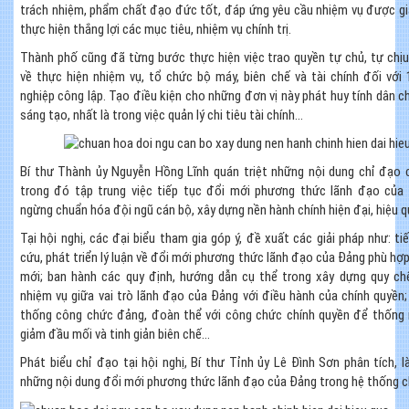
trách nhiệm, phẩm chất đạo đức tốt, đáp ứng yêu cầu nhiệm vụ được gi
thực hiện thắng lợi các mục tiêu, nhiệm vụ chính trị.
Thành phố cũng đã từng bước thực hiện việc trao quyền tự chủ, tự chịu
về thực hiện nhiệm vụ, tổ chức bộ máy, biên chế và tài chính đối với 
nghiệp công lập. Tạo điều kiện cho những đơn vị này phát huy tính dân c
sáng tạo, nhất là trong việc quản lý chi tiêu tài chính...
Bí thư Thành ủy Nguyễn Hồng Lĩnh quán triệt những nội dung chỉ đạo c
trong đó tập trung việc tiếp tục đổi mới phương thức lãnh đạo của
ngừng chuẩn hóa đội ngũ cán bộ, xây dựng nền hành chính hiện đại, hiệu qu
Tại hội nghị, các đại biểu tham gia góp ý, đề xuất các giải pháp như: ti
cứu, phát triển lý luận về đổi mới phương thức lãnh đạo của Đảng phù hợp 
mới; ban hành các quy định, hướng dẫn cụ thể trong xây dựng quy ch
nhiệm vụ giữa vai trò lãnh đạo của Đảng với điều hành của chính quyền
thống công chức đảng, đoàn thể với công chức chính quyền để thống n
giảm đầu mối và tinh giản biên chế...
Phát biểu chỉ đạo tại hội nghị, Bí thư Tỉnh ủy Lê Đình Sơn phân tích, 
những nội dung đổi mới phương thức lãnh đạo của Đảng trong hệ thống chí