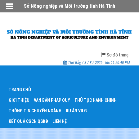
Sở Nông nghiệp và Môi trường tỉnh Hà Tĩnh
Sơ đồ trang
Thứ Bảy, / 8 / 8 / 2026 - lúc 11:20:40 PM
TRANG CHỦ
GIỚI THIỆU
VĂN BẢN PHÁP QUY
THỦ TỤC HÀNH CHÍNH
THÔNG TIN CHUYÊN NGÀNH
DỰ ÁN VILG
KẾT QUẢ CGCN QSDĐ
LIÊN HỆ