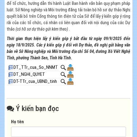
để tổ chức, hướng dẫn thi hành Luật Ban hành văn bản quy phạm pháp
luật. Sở Nông nghiệp và Môi trường đăng tải toàn bộ hồ sơ dự thảo Nghị
quyết bãi bỏ trên Cổng thông tin điện tử của Sở để lấy ý kiến góp ý rộng
rãi của các tổ chức, cá nhân có liên quan đối với nội dung của các Dự
thảo
(có
hồ sơ
dự thảo
gửi kèm theo)
.
Thời gian thực hiện lấy ý kiến góp ý bắt đầu từ ngày 09/9/2025 đến
ngày 18/9/2025. Các ý kiến góp ý đối với Dự thảo, đề nghị gửi bằng văn
bản về Sở Nông nghiệp và Môi trường địa chỉ Số 04, đường Xô Viết Nghệ
Tĩnh, phường Thành Sen, Tỉnh Hà Tĩnh.
DT_TTr_cua_So_NNMT
DT_NGHI_QUYET
DT-TTr_cua_UBND_tinh
Ý kiến bạn đọc
Họ tên