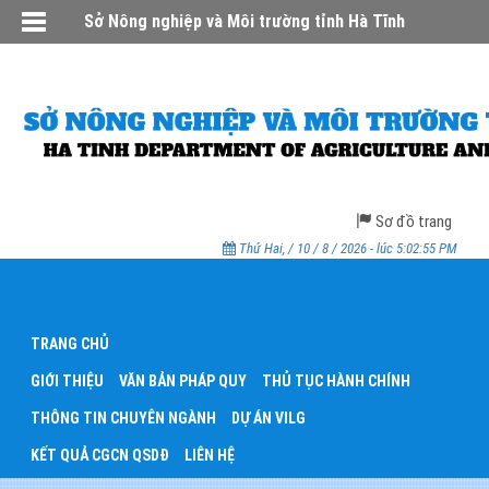
Sở Nông nghiệp và Môi trường tỉnh Hà Tĩnh
Sơ đồ trang
Thứ Hai, / 10 / 8 / 2026 - lúc 5:02:55 PM
TRANG CHỦ
GIỚI THIỆU
VĂN BẢN PHÁP QUY
THỦ TỤC HÀNH CHÍNH
THÔNG TIN CHUYÊN NGÀNH
DỰ ÁN VILG
KẾT QUẢ CGCN QSDĐ
LIÊN HỆ