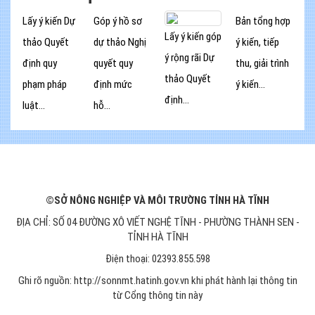
Lấy ý kiến Dự
Góp ý hồ sơ
Bản tổng hợp
Lấy ý kiến góp
thảo Quyết
dự thảo Nghị
ý kiến, tiếp
ý rộng rãi Dự
định quy
quyết quy
thu, giải trình
thảo Quyết
phạm pháp
định mức
ý kiến...
định...
luật...
hỗ...
©SỞ NÔNG NGHIỆP VÀ MÔI TRƯỜNG TỈNH HÀ TĨNH
ĐỊA CHỈ: SỐ 04 ĐƯỜNG XÔ VIẾT NGHỆ TĨNH - PHƯỜNG THÀNH SEN -
TỈNH HÀ TĨNH
Điện thoại: 02393.855.598
Ghi rõ nguồn: http://sonnmt.hatinh.gov.vn khi phát hành lại thông tin
từ Cổng thông tin này