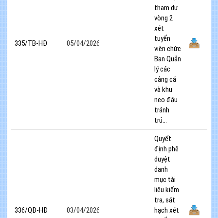
tham dự
vòng 2
xét
tuyển
335/TB-HĐ
05/04/2026
viên chức
Ban Quản
lý các
cảng cá
và khu
neo đậu
tránh
trú...
Quyết
định phê
duyệt
danh
mục tài
liệu kiểm
tra, sát
336/QĐ-HĐ
03/04/2026
hạch xét