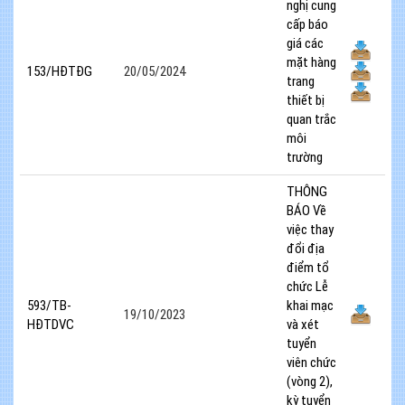
nghị cung
cấp báo
giá các
mặt hàng
153/HĐTĐG
20/05/2024
trang
thiết bị
quan trắc
môi
trường
THÔNG
BÁO Về
việc thay
đổi địa
điểm tổ
chức Lễ
593/TB-
khai mạc
19/10/2023
HĐTDVC
và xét
tuyển
viên chức
(vòng 2),
kỳ tuyển