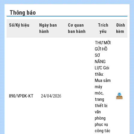
Thông báo
Số/Ký hiệu
Ngày ban
Cơ quan
Trích
Đính
hành
ban hành
yếu
kèm
THƯ MỜI
GỬI HỒ
SƠ
NĂNG
LỰC Gói
thầu:
Mua sắm
máy
móc,
890/VPĐK-KT
24/04/2026
trang
thiết bị
văn
phòng
phục vụ
công tác