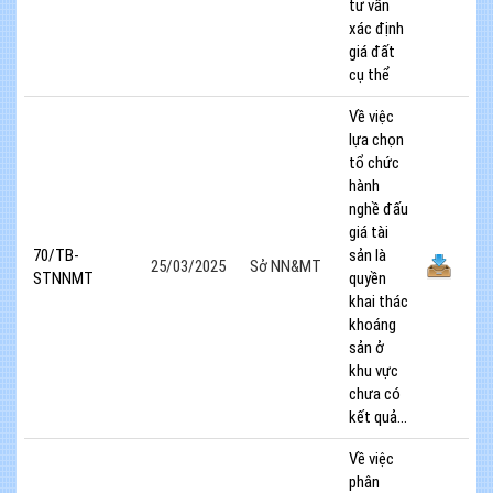
tư vấn
xác định
giá đất
cụ thể
Về việc
lựa chọn
tổ chức
hành
nghề đấu
giá tài
70/TB-
sản là
25/03/2025
Sở NN&MT
STNNMT
quyền
khai thác
khoáng
sản ở
khu vực
chưa có
kết quả...
Về việc
phân