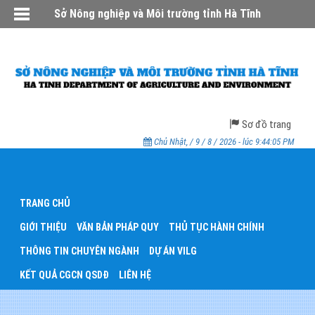
Sở Nông nghiệp và Môi trường tỉnh Hà Tĩnh
Sơ đồ trang
Chủ Nhật, / 9 / 8 / 2026 - lúc 9:44:05 PM
TRANG CHỦ
GIỚI THIỆU
VĂN BẢN PHÁP QUY
THỦ TỤC HÀNH CHÍNH
THÔNG TIN CHUYÊN NGÀNH
DỰ ÁN VILG
KẾT QUẢ CGCN QSDĐ
LIÊN HỆ