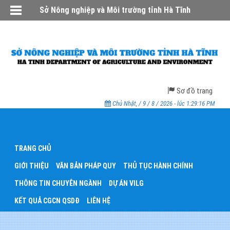
Sở Nông nghiệp và Môi trường tỉnh Hà Tĩnh
Sơ đồ trang
Chủ Nhật, / 9 / 8 / 2026 - lúc 1:29:16 PM
TRANG CHỦ
GIỚI THIỆU
VĂN BẢN PHÁP QUY
THỦ TỤC HÀNH CHÍNH
THÔNG TIN CHUYÊN NGÀNH
DỰ ÁN VILG
KẾT QUẢ CGCN QSDĐ
LIÊN HỆ