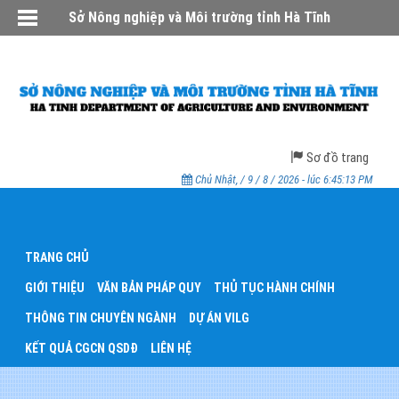
Sở Nông nghiệp và Môi trường tỉnh Hà Tĩnh
Sơ đồ trang
Chủ Nhật, / 9 / 8 / 2026 - lúc 6:45:13 PM
TRANG CHỦ
GIỚI THIỆU
VĂN BẢN PHÁP QUY
THỦ TỤC HÀNH CHÍNH
THÔNG TIN CHUYÊN NGÀNH
DỰ ÁN VILG
KẾT QUẢ CGCN QSDĐ
LIÊN HỆ