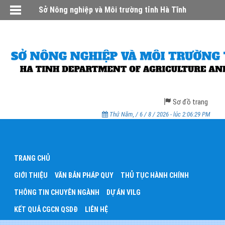
Sở Nông nghiệp và Môi trường tỉnh Hà Tĩnh
Sơ đồ trang
Thứ Năm, / 6 / 8 / 2026 - lúc 2:06:29 PM
TRANG CHỦ
GIỚI THIỆU
VĂN BẢN PHÁP QUY
THỦ TỤC HÀNH CHÍNH
THÔNG TIN CHUYÊN NGÀNH
DỰ ÁN VILG
KẾT QUẢ CGCN QSDĐ
LIÊN HỆ