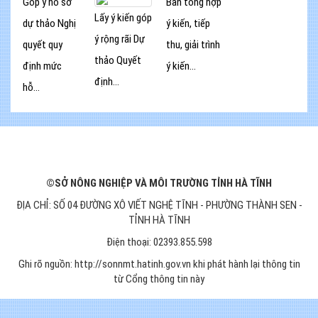
Góp ý hồ sơ
Bản tổng hợp
Lấy ý kiến góp
dự thảo Nghị
ý kiến, tiếp
ý rộng rãi Dự
quyết quy
thu, giải trình
thảo Quyết
định mức
ý kiến...
định...
hỗ...
©SỞ NÔNG NGHIỆP VÀ MÔI TRƯỜNG TỈNH HÀ TĨNH
ĐỊA CHỈ: SỐ 04 ĐƯỜNG XÔ VIẾT NGHỆ TĨNH - PHƯỜNG THÀNH SEN -
TỈNH HÀ TĨNH
Điện thoại: 02393.855.598
Ghi rõ nguồn: http://sonnmt.hatinh.gov.vn khi phát hành lại thông tin
từ Cổng thông tin này