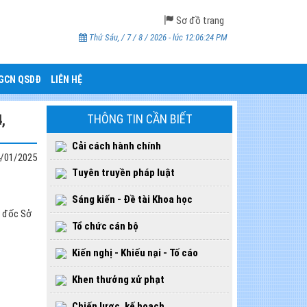
Sơ đồ trang
Thứ Sáu, / 7 / 8 / 2026 - lúc 12:06:26 PM
CGCN QSDĐ
LIÊN HỆ
,
THÔNG TIN CẦN BIẾT
Cải cách hành chính
/01/2025
Tuyên truyền pháp luật
Sáng kiến - Đề tài Khoa học
m đốc Sở
Tổ chức cán bộ
Kiến nghị - Khiếu nại - Tố cáo
Khen thưởng xử phạt
Chiến lược, kế hoạch