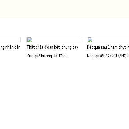
ồng nhân dân
Thắt chặt đoàn kết, chung tay
Kết quả sau 2 năm thực 
đưa quê hương Hà Tĩnh...
Nghị quyết 92/2014/NQ-