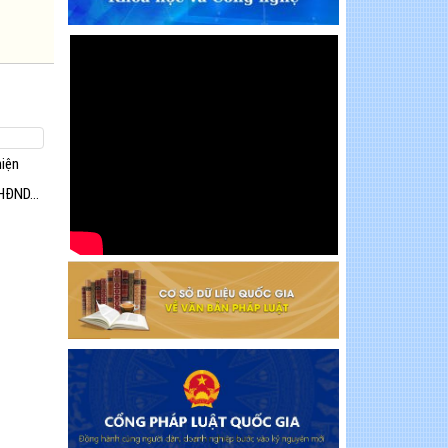
hiện
HĐND...