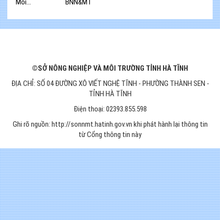
Môi...
BNN&MT
©SỞ NÔNG NGHIỆP VÀ MÔI TRƯỜNG TỈNH HÀ TĨNH
ĐỊA CHỈ: SỐ 04 ĐƯỜNG XÔ VIẾT NGHỆ TĨNH - PHƯỜNG THÀNH SEN -
TỈNH HÀ TĨNH
Điện thoại: 02393.855.598
Ghi rõ nguồn: http://sonnmt.hatinh.gov.vn khi phát hành lại thông tin
từ Cổng thông tin này