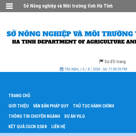
Sở Nông nghiệp và Môi trường tỉnh Hà Tĩnh
Sơ đồ trang
Thứ Năm, / 6 / 8 / 2026 - lúc 11:00:59 PM
TRANG CHỦ
GIỚI THIỆU
VĂN BẢN PHÁP QUY
THỦ TỤC HÀNH CHÍNH
THÔNG TIN CHUYÊN NGÀNH
DỰ ÁN VILG
KẾT QUẢ CGCN QSDĐ
LIÊN HỆ