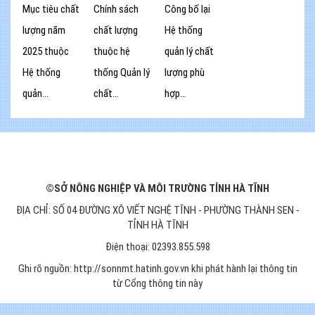
Mục tiêu chất
Chính sách
Công bố lại
lượng năm
chất lượng
Hệ thống
2025 thuộc
thuộc hệ
quản lý chất
Hệ thống
thống Quản lý
lượng phù
quản...
chất...
hợp...
©SỞ NÔNG NGHIỆP VÀ MÔI TRƯỜNG TỈNH HÀ TĨNH
ĐỊA CHỈ: SỐ 04 ĐƯỜNG XÔ VIẾT NGHỆ TĨNH - PHƯỜNG THÀNH SEN -
TỈNH HÀ TĨNH
Điện thoại: 02393.855.598
Ghi rõ nguồn: http://sonnmt.hatinh.gov.vn khi phát hành lại thông tin
từ Cổng thông tin này