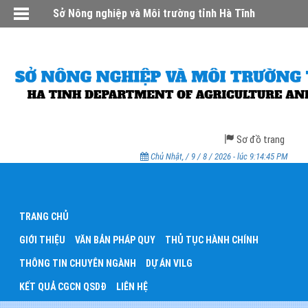
Sở Nông nghiệp và Môi trường tỉnh Hà Tĩnh
Sơ đồ trang
Chủ Nhật, / 9 / 8 / 2026 - lúc 9:14:45 PM
TRANG CHỦ
GIỚI THIỆU
VĂN BẢN PHÁP QUY
THỦ TỤC HÀNH CHÍNH
THÔNG TIN CHUYÊN NGÀNH
DỰ ÁN VILG
KẾT QUẢ CGCN QSDĐ
LIÊN HỆ