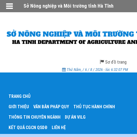
Sở Nông nghiệp và Môi trường tỉnh Hà Tĩnh
Sơ đồ trang
Thứ Năm, / 6 / 8 / 2026 - lúc 6:32:07 PM
TRANG CHỦ
GIỚI THIỆU
VĂN BẢN PHÁP QUY
THỦ TỤC HÀNH CHÍNH
THÔNG TIN CHUYÊN NGÀNH
DỰ ÁN VILG
KẾT QUẢ CGCN QSDĐ
LIÊN HỆ