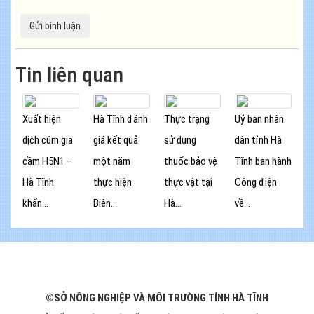
Tin liên quan
Xuất hiện
Hà Tĩnh đánh
Thực trạng
Uỷ ban nhân
dịch cúm gia
giá kết quả
sử dụng
dân tỉnh Hà
cầm H5N1 –
một năm
thuốc bảo vệ
Tĩnh ban hành
Hà Tĩnh
thực hiện
thực vật tại
Công điện
khẩn...
Biên...
Hà...
về...
©SỞ NÔNG NGHIỆP VÀ MÔI TRƯỜNG TỈNH HÀ TĨNH