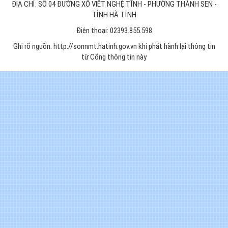
ĐỊA CHỈ: SỐ 04 ĐƯỜNG XÔ VIẾT NGHỆ TĨNH - PHƯỜNG THÀNH SEN -
TỈNH HÀ TĨNH
Điện thoại: 02393.855.598
Ghi rõ nguồn: http://sonnmt.hatinh.gov.vn khi phát hành lại thông tin
từ Cổng thông tin này