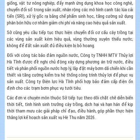
giống, vật tư nông nghiệp; đẩy mạnh ứng dụng khoa học công nghệ,
chuyển đổi số trong sản xuất; nhân rộng các mô hình canh tác lúa cải
tiến (SRI), xử lý gốc rạ bằng chế phẩm sinh học, tăng cường sử dụng
phân bón hữu cơ nhằm giảm chi phí và nâng cao hiệu quả sản xuất.
Sở cũng yêu cầu tiếp tục thực hiện chuyển đổi cơ cấu cây trồng tại
các vùng sản xuất kém hiệu quả, vùng thường xuyên thiếu nước;
không để đất sản xuất đủ điều kiện bị bỏ hoang.
Đối với công tác bảo đảm nguồn nước, Công ty TNHH MTV Thủy lợi
Hà Tĩnh được đề nghị chủ động xây dựng phương án trữ nước, điều
tiết và phân phối nguồn nước hợp lý, lắp đặt máy bơm dã chiến khi cần
thiết và tăng cường kiểm tra hệ thống công trình thủy lợi để phục vụ
sản xuất. Công ty Điện lực Hà Tĩnh phối hợp bảo đảm cấp điện ổn
định cho các trạm bơm phục vụ tưới tiêu.
Các đơn vị chuyên môn thuộc Sở tiếp tục theo dõi chặt chẽ diễn biến
thời tiết, tình hình sinh trưởng cây trồng, dịch hại và hạn hán để kịp
thời tham mưu các giải pháp chỉ đạo, điều hành, góp phần thực hiện
thắng lợi kế hoạch sản xuất vụ Hè Thu năm 2026.