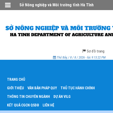
Sở Nông nghiệp và Môi trường tỉnh Hà Tĩnh
Sơ đồ trang
Thứ Bảy, / 8 / 8 / 2026 - lúc 9:13:22 PM
TRANG CHỦ
GIỚI THIỆU
VĂN BẢN PHÁP QUY
THỦ TỤC HÀNH CHÍNH
THÔNG TIN CHUYÊN NGÀNH
DỰ ÁN VILG
KẾT QUẢ CGCN QSDĐ
LIÊN HỆ