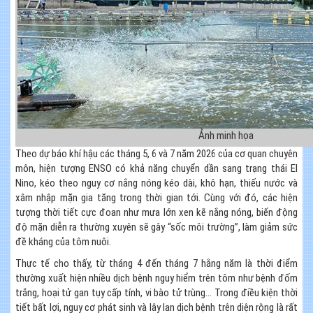
Ảnh minh họa
Theo dự báo khí hậu các tháng 5, 6 và 7 năm 2026 của cơ quan chuyên
môn, hiện tượng ENSO có khả năng chuyển dần sang trạng thái El
Nino, kéo theo nguy cơ nắng nóng kéo dài, khô hạn, thiếu nước và
xâm nhập mặn gia tăng trong thời gian tới. Cùng với đó, các hiện
tượng thời tiết cực đoan như mưa lớn xen kẽ nắng nóng, biến động
độ mặn diễn ra thường xuyên sẽ gây “sốc môi trường”, làm giảm sức
đề kháng của tôm nuôi.
Thực tế cho thấy, từ tháng 4 đến tháng 7 hằng năm là thời điểm
thường xuất hiện nhiều dịch bệnh nguy hiểm trên tôm như bệnh đốm
trắng, hoại tử gan tụy cấp tính, vi bào tử trùng… Trong điều kiện thời
tiết bất lợi, nguy cơ phát sinh và lây lan dịch bệnh trên diện rộng là rất