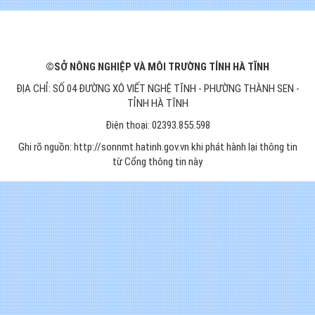
©SỞ NÔNG NGHIỆP VÀ MÔI TRƯỜNG TỈNH HÀ TĨNH
ĐỊA CHỈ: SỐ 04 ĐƯỜNG XÔ VIẾT NGHỆ TĨNH - PHƯỜNG THÀNH SEN -
TỈNH HÀ TĨNH
Điện thoại: 02393.855.598
Ghi rõ nguồn: http://sonnmt.hatinh.gov.vn khi phát hành lại thông tin
từ Cổng thông tin này