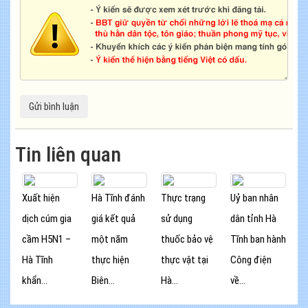
Tin liên quan
Xuất hiện
Hà Tĩnh đánh
Thực trạng
Uỷ ban nhân
dịch cúm gia
giá kết quả
sử dụng
dân tỉnh Hà
cầm H5N1 –
một năm
thuốc bảo vệ
Tĩnh ban hành
Hà Tĩnh
thực hiện
thực vật tại
Công điện
khẩn...
Biên...
Hà...
về...