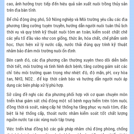
cao, ảnh hưởng trực tiếp đến hiệu quả sản xuất nuôi trồng thủy sản
trên địa bàn tỉnh.
Để chủ động ứng phó, Sở Nông nghiệp và Môi trường yêu cầu các địa
phương tăng cường tuyên truyền, hướng dẫn người nuôi tuân thủ lịch
thời vụ và quy trình kỹ thuật nuôi tôm an toàn; kiểm soát chặt chẽ
các yếu tố đầu vào như con giống, thức ăn, hóa chất, chế phẩm sinh
học; thực hiện xử lý nước cấp, nước thải đúng quy trình kỹ thuật
nhằm bảo đảm môi trường nuôi ổn định.
Bên cạnh đó, các địa phương cần thường xuyên theo dõi diễn biến
thời tiết, môi trường và tình hình dịch bệnh; tăng cường giám sát các
chỉ tiêu môi trường quan trọng như nhiệt độ, độ mặn, pH, oxy hòa
tan, NH3, NO2… để kịp thời cảnh báo và hướng dẫn người nuôi áp
dụng các biện pháp xử lý phù hợp.
Sở cũng đề nghị các địa phương phối hợp với cơ quan chuyên môn
triển khai giám sát chủ động một số bệnh nguy hiểm trên tôm nuôi;
đồng thời rà soát, nâng cấp hệ thống hạ tầng phục vụ nuôi tôm, đặc
biệt là hệ thống cấp, thoát nước nhằm kiểm soát tốt chất lượng
nguồn nước tại các vùng nuôi tập trung.
Việc triển khai đồng bộ các giải pháp nhằm chủ động phòng, chống