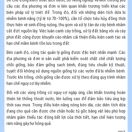
Để chủ động kiểm soát dịch bệnh, Sở Nông nghiệp và Môi trường yêu
cầu các địa phương và đơn vị liên quan khẩn trương triển khai các
biện pháp xử lý triệt để. Trong đó, đối với những diện tích dứa bị
nhiễm bệnh nặng (tỷ lệ từ 70–100%), cần tổ chức tiêu hủy, đồng thời
thực hiện vệ sinh đồng ruộng, thu gom và xử lý tàn dư cây bệnh nhằm
cắt đứt nguồn lây. Việc luân canh cây trồng, xử lý đất bằng vôi và cày
phơi đất cũng được khuyến cáo nhằm cải thiện điều kiện canh tác và
hạn chế mầm bệnh tồn lưu trong đất.
Bên cạnh đó, công tác quản lý giống được đặc biệt nhấn mạnh. Các
địa phương và đơn vị sản xuất phải kiểm soát chặt chẽ chất lượng
chồi giống, bảo đảm giống sạch bệnh, đúng tiêu chuẩn kỹ thuật;
tuyệt đối không sử dụng nguồn giống từ các vườn đã bị nhiễm bệnh.
Trước khi trồng, chồi giống cần được xử lý theo đúng quy trình nhằm
hạn chế nguy cơ lây nhiễm.
Đối với các vùng trồng có nguy cơ ngập úng, cần khẩn trương hoàn
thiện hệ thống thoát nước, lên luống cao để đảm bảo tiêu úng kịp
thời sau mưa. Trong điều kiện nắng nóng kéo dài, các diện tích dứa
đang cho quả cần được che chắn hoặc tủ gốc bằng vật liệu phù hợp
nhằm giảm thiểu tác động bất lợi của thời tiết, hạn chế hiện tượng
rám nắng gây hư hỏng quả.