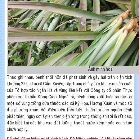
Ảnh minh họa
Theo ghi nhận, bệnh thối nõn đã phát sinh và gây hại trên diện tích
khoảng 22 ha tại xã Cẩm Xuyên, tập trung chủ yếu ở khu vực sản xuất
của Tổ hợp tác Ngân Hà và vùng liên kết với Công ty cổ phần Thực
phẩm xuất khẩu Đồng Giao. Ngoài ra, bệnh cũng xuất hiện rải rác tại
một số vùng trồng dứa thuộc các xã Kỳ Hoa, Hương Xuân và một số
địa phương khác. Với điều kiện thời tiết thuận lợi cho nguồn bệnh
phát triển, nguy cơ lây lan trên diện rộng trong thời gian tới là rất cao,
đặc biệt tại các khu vực đất trũng, thoát nước kém hoặc canh tác
chưa hợp lý.