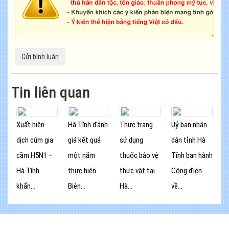
Tin liên quan
Xuất hiện
Hà Tĩnh đánh
Thực trạng
Uỷ ban nhân
dịch cúm gia
giá kết quả
sử dụng
dân tỉnh Hà
cầm H5N1 –
một năm
thuốc bảo vệ
Tĩnh ban hành
Hà Tĩnh
thực hiện
thực vật tại
Công điện
khẩn...
Biên...
Hà...
về...