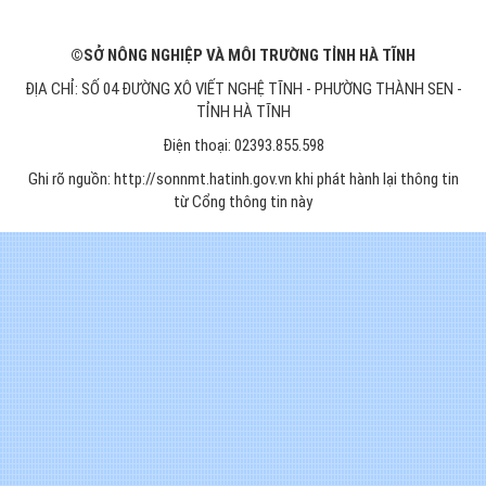
©SỞ NÔNG NGHIỆP VÀ MÔI TRƯỜNG TỈNH HÀ TĨNH
ĐỊA CHỈ: SỐ 04 ĐƯỜNG XÔ VIẾT NGHỆ TĨNH - PHƯỜNG THÀNH SEN -
TỈNH HÀ TĨNH
Điện thoại: 02393.855.598
Ghi rõ nguồn: http://sonnmt.hatinh.gov.vn khi phát hành lại thông tin
từ Cổng thông tin này