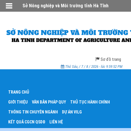
Sở Nông nghiệp và Môi trường tỉnh Hà Tĩnh
Sơ đồ trang
Thứ Sáu, / 7 / 8 / 2026 - lúc 9:59:52 PM
TRANG CHỦ
GIỚI THIỆU
VĂN BẢN PHÁP QUY
THỦ TỤC HÀNH CHÍNH
THÔNG TIN CHUYÊN NGÀNH
DỰ ÁN VILG
KẾT QUẢ CGCN QSDĐ
LIÊN HỆ