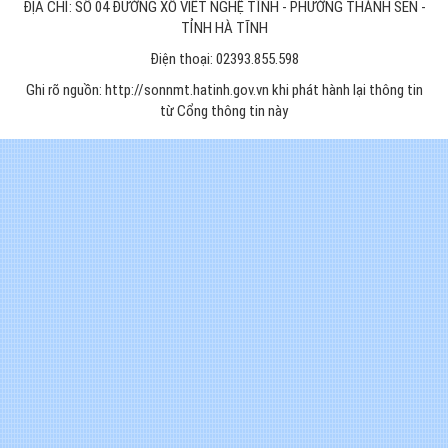
ĐỊA CHỈ: SỐ 04 ĐƯỜNG XÔ VIẾT NGHỆ TĨNH - PHƯỜNG THÀNH SEN -
TỈNH HÀ TĨNH
Điện thoại: 02393.855.598
Ghi rõ nguồn: http://sonnmt.hatinh.gov.vn khi phát hành lại thông tin
từ Cổng thông tin này