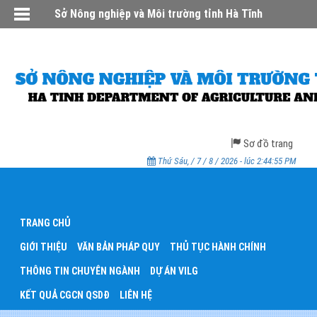
Sở Nông nghiệp và Môi trường tỉnh Hà Tĩnh
Sơ đồ trang
Thứ Sáu, / 7 / 8 / 2026 - lúc 2:44:55 PM
TRANG CHỦ
GIỚI THIỆU
VĂN BẢN PHÁP QUY
THỦ TỤC HÀNH CHÍNH
THÔNG TIN CHUYÊN NGÀNH
DỰ ÁN VILG
KẾT QUẢ CGCN QSDĐ
LIÊN HỆ