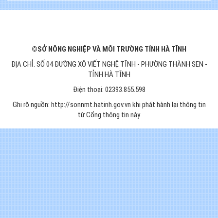
©SỞ NÔNG NGHIỆP VÀ MÔI TRƯỜNG TỈNH HÀ TĨNH
ĐỊA CHỈ: SỐ 04 ĐƯỜNG XÔ VIẾT NGHỆ TĨNH - PHƯỜNG THÀNH SEN -
TỈNH HÀ TĨNH
Điện thoại: 02393.855.598
Ghi rõ nguồn: http://sonnmt.hatinh.gov.vn khi phát hành lại thông tin
từ Cổng thông tin này