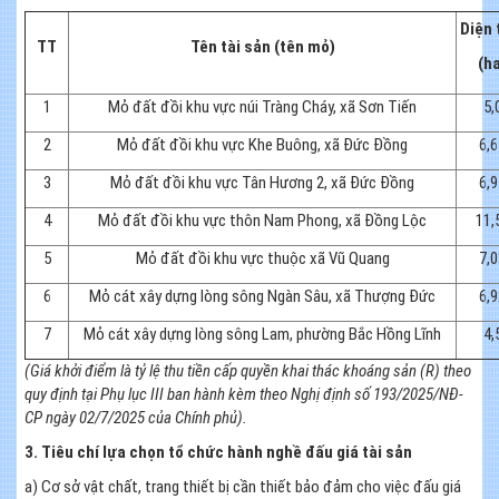
Diện 
TT
Tên tài sản (tên mỏ)
(h
1
Mỏ đất đồi khu vực núi Tràng Cháy, xã Sơn Tiến
5,
2
Mỏ đất đồi khu vực Khe Buông, xã Đức Đồng
6,6
3
Mỏ đất đồi khu vực Tân Hương 2, xã Đức Đồng
6,9
4
Mỏ đất đồi khu vực thôn Nam Phong, xã Đồng Lộc
11,
5
Mỏ đất đồi khu vực thuộc xã Vũ Quang
7,0
6
Mỏ cát xây dựng lòng sông Ngàn Sâu, xã Thượng Đức
6,9
7
Mỏ cát xây dựng lòng sông Lam, phường Bắc Hồng Lĩnh
4,
(Giá khởi điểm là tỷ lệ thu tiền cấp quyền khai thác khoáng sản (R) theo
quy định tại Phụ lục III ban hành kèm theo Nghị định số 193/2025/NĐ-
CP ngày 02/7/2025 của Chính phủ).
3. Tiêu chí lựa chọn tổ chức hành nghề đấu giá tài sản
a) Cơ sở vật chất, trang thiết bị cần thiết bảo đảm cho việc đấu giá