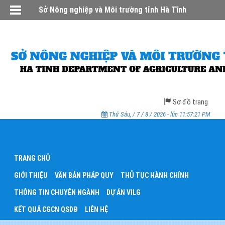
Sở Nông nghiệp và Môi trường tỉnh Hà Tĩnh
Sơ đồ trang
Thứ Sáu, / 7 / 8 / 2026 - lúc 11:57:21 PM
TRANG CHỦ
GIỚI THIỆU
VĂN BẢN PHÁP QUY
THỦ TỤC HÀNH CHÍNH
THÔNG TIN CHUYÊN NGÀNH
DỰ ÁN VILG
KẾT QUẢ CGCN QSDĐ
LIÊN HỆ