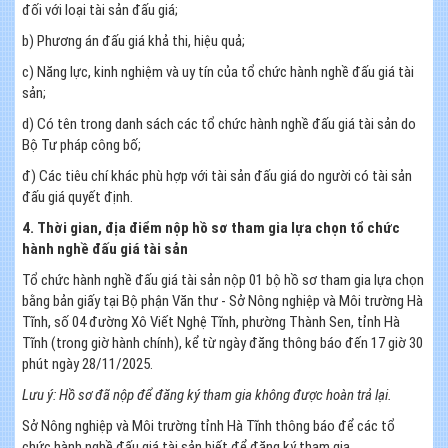
đối với loại tài sản đấu giá;
b) Phương án đấu giá khả thi, hiệu quả;
c) Năng lực, kinh nghiệm và uy tín của tổ chức hành nghề đấu giá tài
sản;
d) Có tên trong danh sách các tổ chức hành nghề đấu giá tài sản do
Bộ Tư pháp công bố;
đ) Các tiêu chí khác phù hợp với tài sản đấu giá do người có tài sản
đấu giá quyết định.
4. Thời gian, địa điểm nộp hồ sơ tham gia lựa chọn tổ chức
hành nghề đấu giá tài sản
Tổ chức hành nghề đấu giá tài sản nộp 01 bộ hồ sơ tham gia lựa chọn
bằng bản giấy tại Bộ phận Văn thư - Sở Nông nghiệp và Môi trường Hà
Tĩnh, số 04 đường Xô Viết Nghệ Tĩnh, phường Thành Sen, tỉnh Hà
Tĩnh (trong giờ hành chính), kể từ ngày đăng thông báo đến 17 giờ 30
phút ngày 28/11/2025.
Lưu ý: Hồ sơ đã nộp để đăng ký tham gia không được hoàn trả lại.
Sở Nông nghiệp và Môi trường tỉnh Hà Tĩnh thông báo để các tổ
chức hành nghề đấu giá tài sản biết để đăng ký tham gia.