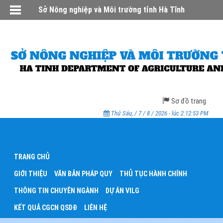
Sở Nông nghiệp và Môi trường tỉnh Hà Tĩnh
Sơ đồ trang
Thứ Sáu, / 7 / 8 / 2026 - lúc 2:12:53 PM
TRANG CHỦ
GIỚI THIỆU
VĂN BẢN PHÁP QUY
THỦ TỤC HÀNH CHÍNH
THÔNG TIN CHUYÊN NGÀNH
DỰ ÁN VILG
KẾT QUẢ CGCN QSDĐ
LIÊN HỆ