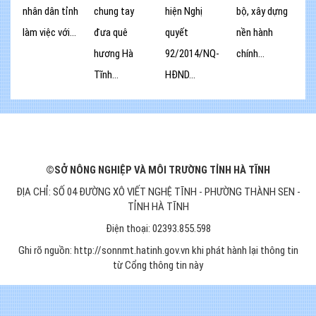
nhân dân tỉnh
chung tay
hiện Nghị
bộ, xây dựng
làm việc với...
đưa quê
quyết
nền hành
hương Hà
92/2014/NQ-
chính...
Tĩnh...
HĐND...
©SỞ NÔNG NGHIỆP VÀ MÔI TRƯỜNG TỈNH HÀ TĨNH
ĐỊA CHỈ: SỐ 04 ĐƯỜNG XÔ VIẾT NGHỆ TĨNH - PHƯỜNG THÀNH SEN -
TỈNH HÀ TĨNH
Điện thoại: 02393.855.598
Ghi rõ nguồn: http://sonnmt.hatinh.gov.vn khi phát hành lại thông tin
từ Cổng thông tin này