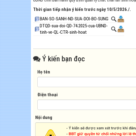
UBND tỉnh ban hành quy định quản lý chất thải rắn sinh hoạ
Thời gian tiếp nhận ý kiến trước ngày 10/5/2026./.
BAN-SO-SANH-ND-SUA-DOI-BO-SUNG
DTQD-sua-doi-QD-74.2025-cua-UBND-
tinh-ve-QL-CTR-sinh-hoat
Ý kiến bạn đọc
Họ tên
Điện thoại
Nội dung