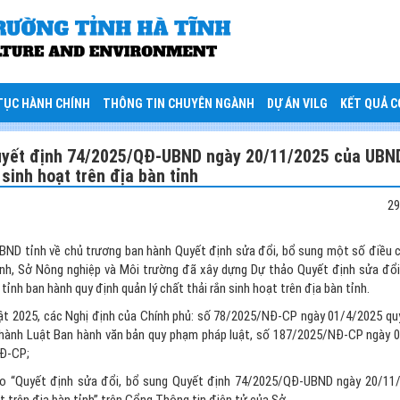
TỤC HÀNH CHÍNH
THÔNG TIN CHUYÊN NGÀNH
DỰ ÁN VILG
KẾT QUẢ 
Quyết định 74/2025/QĐ-UBND ngày 20/11/2025 của UBND
sinh hoạt trên địa bàn tỉnh
29
ND tỉnh về chủ trương ban hành Quyết định sửa đổi, bổ sung một số điều 
h, Sở Nông nghiệp và Môi trường đã xây dựng Dự thảo Quyết định sửa đổi
 ban hành quy định quản lý chất thải rắn sinh hoạt trên địa bàn tỉnh.
ật 2025, các Nghị định của Chính phủ: số 78/2025/NĐ-CP ngày 01/4/2025 quy
i hành Luật Ban hành văn bản quy phạm pháp luật, số 187/2025/NĐ-CP ngày 
NĐ-CP;
ảo “Quyết định sửa đổi, bổ sung Quyết định 74/2025/QĐ-UBND ngày 20/11