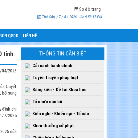
Sơ đồ trang
Thứ Sáu, / 7 / 8 / 2026 - lúc 9:58:18 PM
CGCN QSDĐ
LIÊN HỆ
 tỉnh
THÔNG TIN CẦN BIẾT
Cải cách hành chính
/04/2026
Tuyên truyền pháp luật
của Quyết
Sáng kiến - Đề tài Khoa học
, bổ sung
Tổ chức cán bộ
 định chi
Kiến nghị - Khiếu nại - Tố cáo
01/7/2025
Khen thưởng xử phạt
/2025 của
Chiến lược, kế hoạch