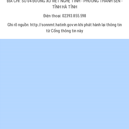
ĐỊA CHỈ: SỐ 04 ĐƯỜNG XÔ VIẾT NGHỆ TĨNH - PHƯỜNG THÀNH SEN -
TỈNH HÀ TĨNH
Điện thoại: 02393.855.598
Ghi rõ nguồn: http://sonnmt.hatinh.gov.vn khi phát hành lại thông tin
từ Cổng thông tin này