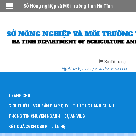
Sở Nông nghiệp và Môi trường tỉnh Hà Tĩnh
Sơ đồ trang
Chủ Nhật, / 9 / 8 / 2026 - lúc 9:16:41 PM
TRANG CHỦ
GIỚI THIỆU
VĂN BẢN PHÁP QUY
THỦ TỤC HÀNH CHÍNH
THÔNG TIN CHUYÊN NGÀNH
DỰ ÁN VILG
KẾT QUẢ CGCN QSDĐ
LIÊN HỆ