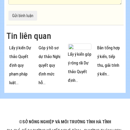
Tin liên quan
Lấy ý kiến Dự
Góp ý hồ sơ
Bản tổng hợp
Lấy ý kiến góp
thảo Quyết
dự thảo Nghị
ý kiến, tiếp
ý rộng rãi Dự
định quy
quyết quy
thu, giải trình
thảo Quyết
phạm pháp
định mức
ý kiến...
định...
luật...
hỗ...
©SỞ NÔNG NGHIỆP VÀ MÔI TRƯỜNG TỈNH HÀ TĨNH