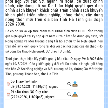
phối hợp với các Sở, ngành rà soát, đề xuất chính
sách, xây dựng hồ sơ Dự thảo Nghị quyết quy định
chính sách khuyến khích phát triển chính sách khuyến
khích phát triển nông nghiệp, nông thôn, xây dựng
nông thôn mới trên địa bàn tỉnh Hà Tĩnh giai đoạn
2026-2030.
Để có cơ sở và kịp thời tham mưu UBND tỉnh trình HĐND tỉnh thông
qua Nghị quyết tại kỳ họp giữa năm 2026 đảm bảo đúng quy định, Sở
Nông nghiệp và Môi trường đăng tải hồ sơ dự thảo Nghị quyết nêu
trên để lấy ý kiến góp ý rộng rãi đối với các nội dung của dự thảo (Hồ
sơ gồm: Dự thảo Nghị quyết; Dự thảo Tờ trình).
Thời gian thực hiện lấy ý kiến góp ý bắt đầu từ ngày 29/4/2026 đến
ngày 10/5/2026. Các ý kiến góp ý đối với Dự thảo, đề nghị gửi bằng
văn bản về Sở Nông nghiệp và Môi trường số 04, đường Xô Viết Nghệ
Tĩnh, phường Thành Sen, tỉnh Hà Tĩnh
Du-Thao-To-trinh-
UB(29.04.2026_11h10p01)_signed
29.4.Du-thao-NQ-Quy-trinh-
(29.04.2026_11h09p45)_signed