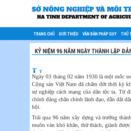
TRANG CHỦ
GIỚI THIỆU
VĂN BẢN PHÁP QUY
THỦ 
KỶ NIỆM 96 NĂM NGÀY THÀNH LẬP ĐẢN
Ngày 03 tháng 02 năm 1930 là một mốc son 
Cộng sản Việt Nam đã chấm dứt thời kỳ kh
sự nghiệp cách mạng của dân tộc ta. Từ 
chính đảng chân chính lãnh đạo, dẫn dắt dân
hội.
Trải qua 96 năm xây dựng và trưởng thàn
muôn vàn khó khăn, thử thách, giành được n