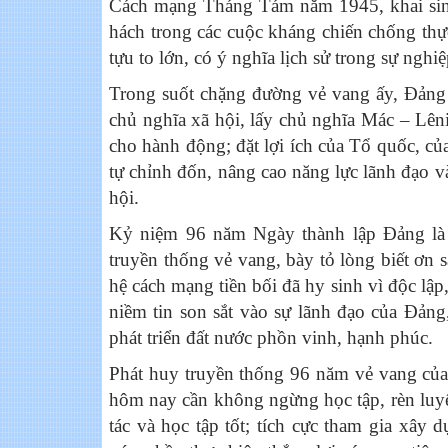
Cách mạng Tháng Tám năm 1945, khai sin
hách trong các cuộc kháng chiến chống thự
tựu to lớn, có ý nghĩa lịch sử trong sự ngh
Trong suốt chặng đường vẻ vang ấy, Đảng 
chủ nghĩa xã hội, lấy chủ nghĩa Mác – Lên
cho hành động; đặt lợi ích của Tổ quốc, củ
tự chỉnh đốn, nâng cao năng lực lãnh đạo v
hội.
Kỷ niệm 96 năm Ngày thành lập Đảng là 
truyền thống vẻ vang, bày tỏ lòng biết ơn 
hệ cách mạng tiền bối đã hy sinh vì độc lập
niềm tin son sắt vào sự lãnh đạo của Đảng,
phát triển đất nước phồn vinh, hạnh phúc.
Phát huy truyền thống 96 năm vẻ vang củ
hôm nay cần không ngừng học tập, rèn luyện
tác và học tập tốt; tích cực tham gia xây