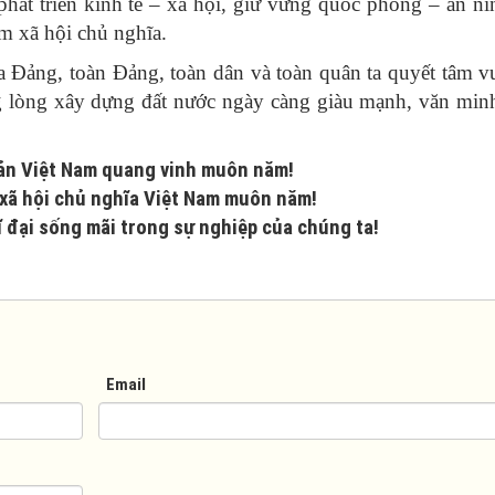
phát triển kinh tế – xã hội, giữ vững quốc phòng – an ni
m xã hội chủ nghĩa.
a Đảng, toàn Đảng, toàn dân và toàn quân ta quyết tâm v
g lòng xây dựng đất nước ngày càng giàu mạnh, văn min
ản Việt Nam quang vinh muôn năm!
xã hội chủ nghĩa Việt Nam muôn năm!
ĩ đại sống mãi trong sự nghiệp của chúng ta!
Email