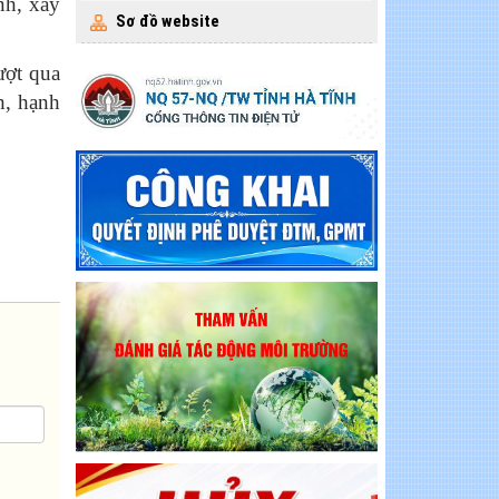
nh, xây
Sơ đồ website
ượt qua
h, hạnh