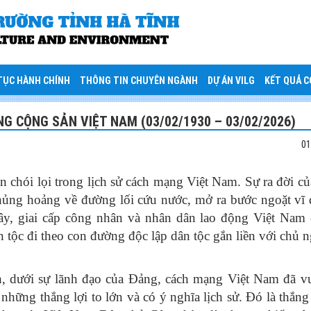
TỤC HÀNH CHÍNH
THÔNG TIN CHUYÊN NGÀNH
DỰ ÁN VILG
KẾT QUẢ 
G CỘNG SẢN VIỆT NAM (03/02/1930 – 03/02/2026)
01
chói lọi trong lịch sử cách mạng Việt Nam. Sự ra đời c
ủng hoảng về đường lối cứu nước, mở ra bước ngoặt vĩ 
đây, giai cấp công nhân và nhân dân lao động Việt Nam
 tộc đi theo con đường độc lập dân tộc gắn liền với chủ n
h, dưới sự lãnh đạo của Đảng, cách mạng Việt Nam đã v
hững thắng lợi to lớn và có ý nghĩa lịch sử. Đó là thắng 