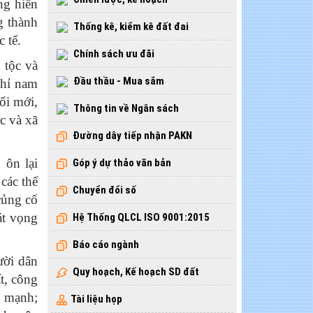
ng hiển
g thành
Thống kê, kiểm kê đất đai
 tế.
Chính sách ưu đãi
 tộc và
Đầu thầu - Mua sắm
chỉ nam
ổi mới,
Thông tin về Ngân sách
c và xã
Đường dây tiếp nhận PAKN
 ôn lại
Góp ý dự thảo văn bản
các thế
Chuyển đổi số
củng cố
át vọng
Hệ Thống QLCL ISO 9001:2015
Báo cáo ngành
ười dân
Quy hoạch, Kế hoạch SD đất
t, công
g mạnh;
Tài liệu họp