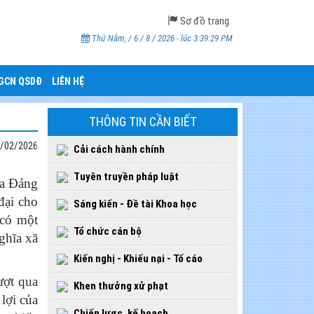
Sơ đồ trang
Thứ Năm, / 6 / 8 / 2026 - lúc 3:39:30 PM
CGCN QSDĐ
LIÊN HỆ
THÔNG TIN CẦN BIẾT
/02/2026
Cải cách hành chính
Tuyên truyền pháp luật
ủa Đảng
đại cho
Sáng kiến - Đề tài Khoa học
 có một
Tổ chức cán bộ
ghĩa xã
Kiến nghị - Khiếu nại - Tố cáo
ượt qua
Khen thưởng xử phạt
lợi của
Chiến lược, kế hoạch