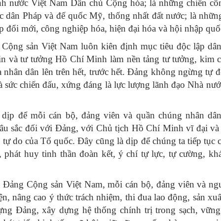
h nước Việt Nam Dân chủ Cộng hòa; là những chiến cô
c dân Pháp và đế quốc Mỹ, thống nhất đất nước; là nhữn
iệp đổi mới, công nghiệp hóa, hiện đại hóa và hội nhập quốc
Cộng sản Việt Nam luôn kiên định mục tiêu độc lập dân
in và tư tưởng Hồ Chí Minh làm nền tảng tư tưởng, kim 
a nhân dân lên trên hết, trước hết. Đảng không ngừng tự đ
à sức chiến đấu, xứng đáng là lực lượng lãnh đạo Nhà nướ
dịp để mỗi cán bộ, đảng viên và quần chúng nhân dân
sâu sắc đối với Đảng, với Chủ tịch Hồ Chí Minh vĩ đại và 
, tự do của Tổ quốc. Đây cũng là dịp để chúng ta tiếp tục 
 phát huy tinh thần đoàn kết, ý chí tự lực, tự cường, kh
a Đảng Cộng sản Việt Nam, mỗi cán bộ, đảng viên và ng
, nâng cao ý thức trách nhiệm, thi đua lao động, sản xuấ
 dựng Đảng, xây dựng hệ thống chính trị trong sạch, vữn