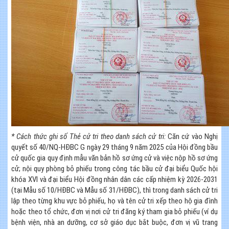
* Cách thức ghi số Thẻ cử tri theo danh sách cử tri:
Căn cứ vào Nghị
quyết số 40/NQ-HĐBC G ngày 29 tháng 9 năm 2025 của Hội đồng bầu
cử quốc gia quy định mẫu văn bản hồ sơ ứng cử và việc nộp hồ sơ ứng
cử; nội quy phòng bỏ phiếu trong công tác bầu cử đại biểu Quốc hội
khóa XVI và đại biểu Hội đồng nhân dân các cấp nhiệm kỳ 2026-2031
(tại Mẫu số 10/HĐBC và Mẫu số 31/HĐBC), thì trong danh sách cử tri
lập theo từng khu vực bỏ phiếu, họ và tên cử tri xếp theo hộ gia đình
hoặc theo tổ chức, đơn vị nơi cử tri đăng ký tham gia bỏ phiếu (ví dụ
bệnh viện, nhà an dưỡng, cơ sở giáo dục bắt buộc, đơn vị vũ trang