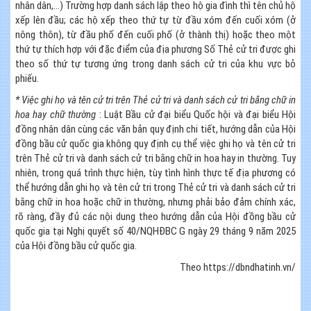
nhân dân,…) Trường hợp danh sách lập theo hộ gia đình thì tên chủ hộ
xếp lên đầu; các hộ xếp theo thứ tự từ đầu xóm đến cuối xóm (ở
nông thôn), từ đầu phố đến cuối phố (ở thành thị) hoặc theo một
thứ tự thích hợp với đặc điểm của địa phương Số Thẻ cử tri được ghi
theo số thứ tự tương ứng trong danh sách cử tri của khu vực bỏ
phiếu.
* Việc ghi họ và tên cử tri trên Thẻ cử tri và danh sách cử tri bằng chữ in
hoa hay chữ thường
: Luật Bầu cử đại biểu Quốc hội và đại biểu Hội
đồng nhân dân cùng các văn bản quy định chi tiết, hướng dẫn của Hội
đồng bầu cử quốc gia không quy định cụ thể việc ghi họ và tên cử tri
trên Thẻ cử tri và danh sách cử tri bằng chữ in hoa hay in thường. Tuy
nhiên, trong quá trình thực hiện, tùy tình hình thực tế địa phương có
thể hướng dẫn ghi họ và tên cử tri trong Thẻ cử tri và danh sách cử tri
bằng chữ in hoa hoặc chữ in thường, nhưng phải bảo đảm chính xác,
rõ ràng, đầy đủ các nội dung theo hướng dẫn của Hội đồng bầu cử
quốc gia tại Nghị quyết số 40/NQHĐBC G ngày 29 tháng 9 năm 2025
của Hội đồng bầu cử quốc gia.
Theo https://dbndhatinh.vn/