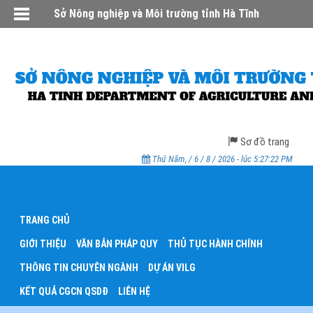
Sở Nông nghiệp và Môi trường tỉnh Hà Tĩnh
Sơ đồ trang
Thứ Năm, / 6 / 8 / 2026 - lúc 5:27:22 PM
TRANG CHỦ
GIỚI THIỆU
VĂN BẢN PHÁP QUY
THỦ TỤC HÀNH CHÍNH
THÔNG TIN CHUYÊN NGÀNH
DỰ ÁN VILG
KẾT QUẢ CGCN QSDĐ
LIÊN HỆ