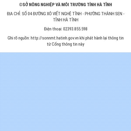
©SỞ NÔNG NGHIỆP VÀ MÔI TRƯỜNG TỈNH HÀ TĨNH
ĐỊA CHỈ: SỐ 04 ĐƯỜNG XÔ VIẾT NGHỆ TĨNH - PHƯỜNG THÀNH SEN -
TỈNH HÀ TĨNH
Điện thoại: 02393.855.598
Ghi rõ nguồn: http://sonnmt.hatinh.gov.vn khi phát hành lại thông tin
từ Cổng thông tin này